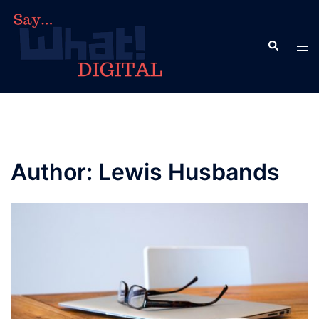
Skip
to
Search
content
Tog
men
Author:
Lewis Husbands